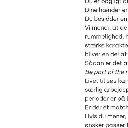
Du er bogligt a
Dine hænder er 
Du besidder en
Vi mener, at d
rummelighed, h
stærke karakter
bliver en del af
Sådan er det a
Be part of the
Livet til søs k
særlig arbejds
perioder er på l
Er der et matc
Hvis du mener, 
ønsker passer t