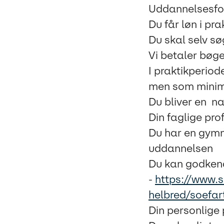
Uddannelsesfo
Du får løn i pr
Du skal selv sø
Vi betaler bøge
I praktikperiod
men som minimu
Du bliver en na
Din faglige prof
Du har en gymn
uddannelsen
Du kan godkend
-
https://www.
helbred/soefar
Din personlige p