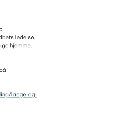
ko
ibets ledelse,
dage hjemme.
 på
ing/laege-og-