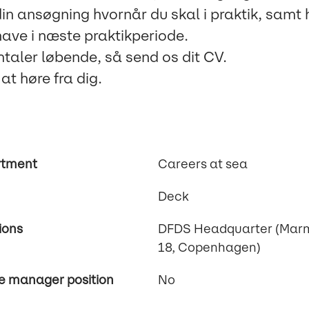
din ansøgning hvornår du skal i praktik, samt
 have i næste praktikperiode.
taler løbende, så send os dit CV.
 at høre fra dig.
rtment
Careers at sea
Deck
ions
DFDS Headquarter (Marm
18, Copenhagen)
e manager position
No