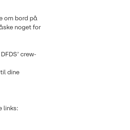
de om bord på
måske noget for
i DFDS’ crew-
til dine
.
 links: