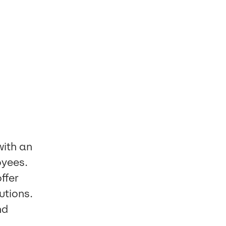
with an
oyees.
ffer
utions.
nd