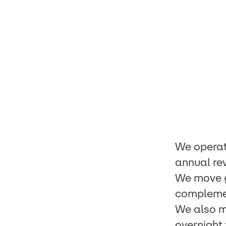
We operat
annual re
We move go
complemen
We also m
overnight 