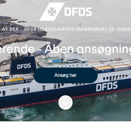
 AT SEA
·
DFDS HEADQUARTER (MARMORVEJ 18, COP
erende - Åben ansøgning
Ansøg her