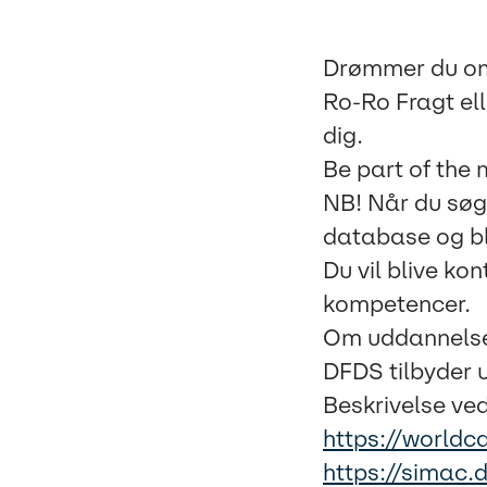
Drømmer du om 
Ro-Ro Fragt ell
dig.
Be part of the
NB! Når du søge
database og bli
Du vil blive kon
kompetencer.
Om uddannels
DFDS tilbyder 
Beskrivelse ve
https://worldc
https://simac.