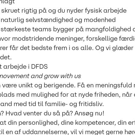
nlagt
skruet rigtig på og du nyder fysisk arbejde
 naturlig selvstændighed og modenhed
e stærkeste teams bygger på mangfoldighed 
vor modstridende meninger, forskellige færd
er får det bedste frem i os alle. Og vi glæder o
 det.
t arbejde i DFDS
 movement and grow with us
an være unikt og berigende. Få en meningsfuld r
plads med mulighed for at nyde friheden, når 
and med tid til familie- og fritidsliv.
h? Hvad venter du så på? Ansøg nu !
at din personlighed, dine kompetencer, din er
il en af uddannelserne, vil vi meget gerne høre