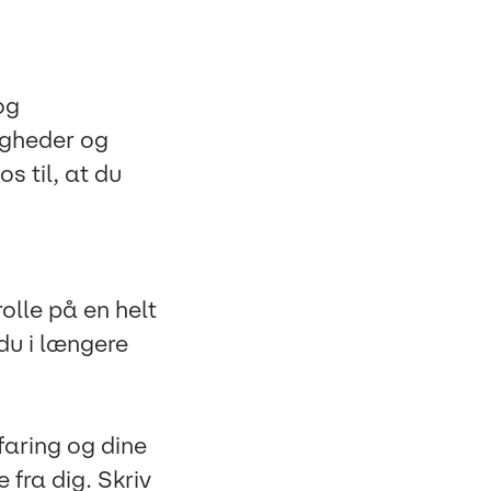
og
igheder og
s til, at du
olle på en helt
du i længere
faring og dine
 fra dig. Skriv