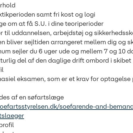
rhold
aktikperioden samt fri kost og logi
ge om at få S.U. i dine teoriperioder
r til uddannelsen, arbejdstøj og sikkerhedss
en bliver sejltiden arrangeret mellem dig og sk
m sejler du 6 uger ude og mellem 7 og 10 
turlig del af den daglige drift ombord i skibet
il
asiel eksamen, som er et krav for optagelse
es af en søfartslæge
soefartsstyrelsen.dk/soefarende-and-bemand
tslaeger
rofil