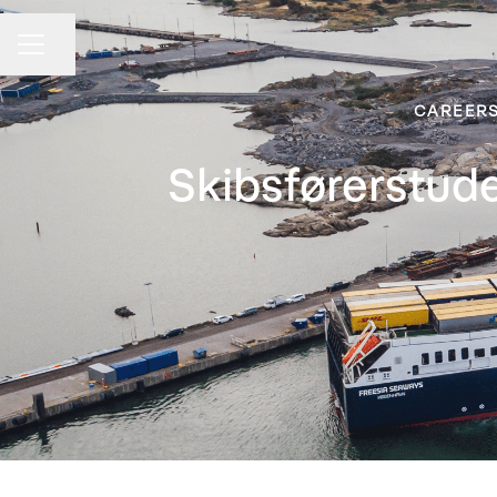
Share page
CAREER MENU
CAREERS
Skibsførerstud