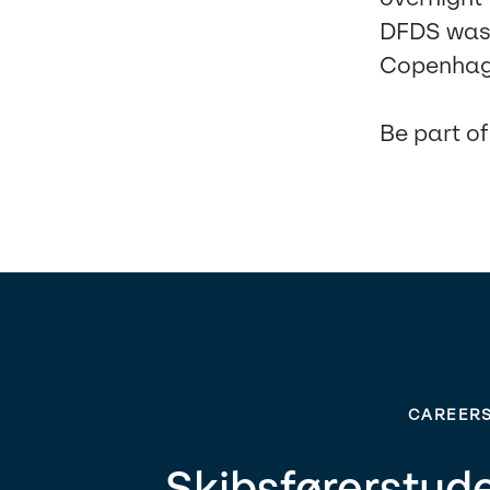
DFDS was 
Copenhag
Be part o
CAREERS
Skibsførerstud