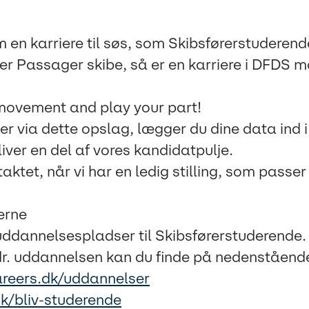
en karriere til søs, som Skibsførerstuderen
er Passager skibe, så er en karriere i DFDS 
 movement and play your part!
r via dette opslag, lægger du dine data ind 
ver en del af vores kandidatpulje.
taktet, når vi har en ledig stilling, som passer 
erne
uddannelsespladser til Skibsførerstuderende
dr. uddannelsen kan du finde på nedenstående
areers.dk/uddannelser
dk/bliv-studerende