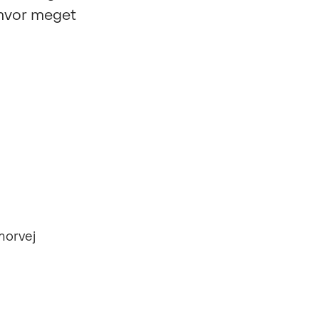
 hvor meget
orvej