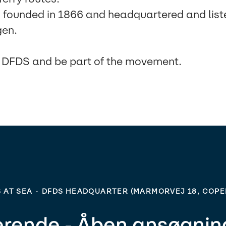
founded in 1866 and headquartered and liste
en.
f DFDS and be part of the movement.
 AT SEA
·
DFDS HEADQUARTER (MARMORVEJ 18, COP
erende - Åben ansøgning