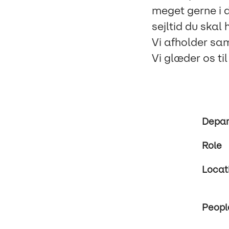
meget gerne i 
sejltid du skal
Vi afholder sam
Vi glæder os til
Depa
Role
Locat
Peopl